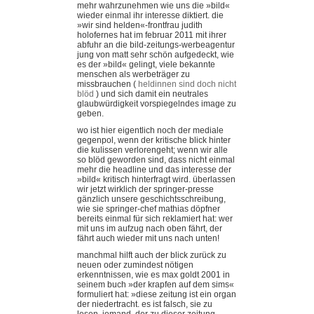
mehr wahrzunehmen wie uns die »bild«
wieder einmal ihr interesse diktiert. die
»wir sind helden«-frontfrau judith
holofernes hat im februar 2011 mit ihrer
abfuhr an die bild-zeitungs-werbeagentur
jung von matt sehr schön aufgedeckt, wie
es der »bild« gelingt, viele bekannte
menschen als werbeträger zu
missbrauchen (
heldinnen sind doch nicht
blöd
) und sich damit ein neutrales
glaubwürdigkeit vorspiegelndes image zu
geben.
wo ist hier eigentlich noch der mediale
gegenpol, wenn der kritische blick hinter
die kulissen verlorengeht; wenn wir alle
so blöd geworden sind, dass nicht einmal
mehr die headline und das interesse der
»bild« kritisch hinterfragt wird. überlassen
wir jetzt wirklich der springer-presse
gänzlich unsere geschichtsschreibung,
wie sie springer-chef mathias döpfner
bereits einmal für sich reklamiert hat: wer
mit uns im aufzug nach oben fährt, der
fährt auch wieder mit uns nach unten!
manchmal hilft auch der blick zurück zu
neuen oder zumindest nötigen
erkenntnissen, wie es max goldt 2001 in
seinem buch »der krapfen auf dem sims«
formuliert hat: »diese zeitung ist ein organ
der niedertracht. es ist falsch, sie zu