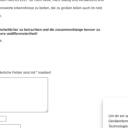
loud« hieß es 2017. für mehr liebe, mehr dialog und verständnis und
nswerte erkenntnisse zu bieten, die zu großen teilen auch im netz
n.
ganzheitlicher zu betrachten und die zusammenhänge besser zu
ere undifferenziertheit!
n.
derliche Felder sind mit
*
markiert
Um dir ein o
Geräteinfor
Technologien