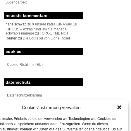
Jugendarbeit
neueste kommentare
hans schwab
zu
♥ unsere katze GINA wird 18
CIRCUS – extras rund um die manege |
schwab's manege
zu
FORGET ME NOT
Reinert
zu
Die Louis 5d von Ligne Roset
cookies
Cookie-Richtlinie (EU)
datenschutz
Datenschutzerklärung
Cookie-Zustimmung verwalten
meta
ptimales Erlebnis zu bieten, verwenden wir Technologien wie Cookies, um
Anmelden
mationen zu speichern und/oder darauf zuzugreifen. Wenn du diesen
Eintrags-Feed
 zustimmst, können wir Daten wie das Surfverhalten oder eindeutige IDs auf