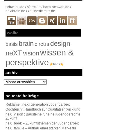
schwabs.de
/
sform.de
/
hans-schwab.de
/
nextbrain.de
/
zelt.nextcircus.de
wolke
brain
design
circus
basis
wissen &
neXT
vision
perspektive
hans
archiv
archiv
neueste beiträge
Reklame : neXTgeneration Jugendarbeit
Qochbuch : Handbuch zur Qualitätsentwicklung
neXTvision : Bausteine für eine jugendgerechte
Zukunft
neXTbook – Zukunftsthemen der Jugendarbeit
neXTfamilie – Aufbau einer starken Marke für