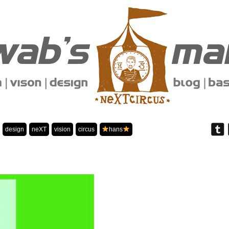
design
neXT
vision
circus
hans