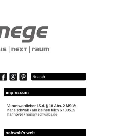
impressum
Verantwortlicher i.S.d. § 18 Abs. 2 MStV:
hans schwab / am kleinen teich 6 / 30519
hannover /
hans@schwabs.de
schwab’s welt