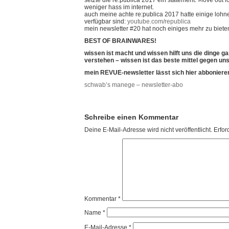
setzte die re:publica 2017 ein statement: »love out 
weniger hass im internet.
auch meine achte re:publica 2017 hatte einige lohne
verfügbar sind:
youtube.com/republica
mein newsletter #20 hat noch einiges mehr zu biete
BEST OF BRAINWARES!
wissen ist macht und wissen hilft uns die dinge 
verstehen – wissen ist das beste mittel gegen uns
mein REVUE-newsletter lässt sich hier abboniere
schwab’s manege – newsletter-abo
Schreibe einen Kommentar
Deine E-Mail-Adresse wird nicht veröffentlicht.
Erfor
Kommentar
*
Name
*
E-Mail-Adresse
*