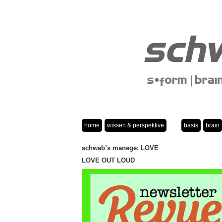
home
wissen & perspektive
basis
brain
schwab’s manege: LOVE
LOVE OUT LOUD