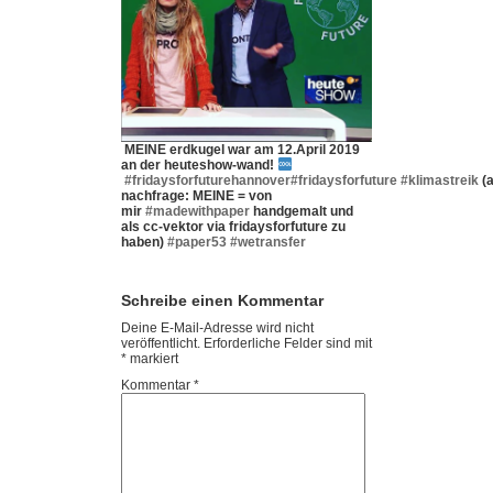
MEINE erdkugel war am 12.April 2019
an der heuteshow-wand!
#fridaysforfuturehannover
#fridaysforfuture
#klimastreik
(a
nachfrage: MEINE = von
mir
#madewithpaper
handgemalt und
als cc-vektor via fridaysforfuture zu
haben)
#paper53
#wetransfer
Schreibe einen Kommentar
Deine E-Mail-Adresse wird nicht
veröffentlicht.
Erforderliche Felder sind mit
*
markiert
Kommentar
*