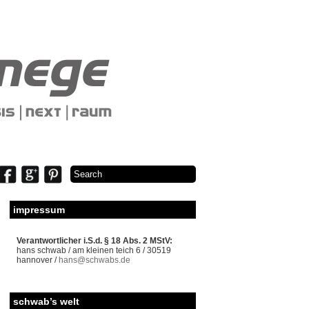
impressum
Verantwortlicher i.S.d. § 18 Abs. 2 MStV:
hans schwab / am kleinen teich 6 / 30519
hannover /
hans@schwabs.de
schwab’s welt