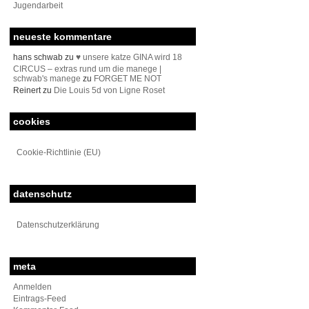
Jugendarbeit
neueste kommentare
hans schwab
zu
♥ unsere katze GINA wird 18
CIRCUS – extras rund um die manege |
schwab's manege
zu
FORGET ME NOT
Reinert
zu
Die Louis 5d von Ligne Roset
cookies
Cookie-Richtlinie (EU)
datenschutz
Datenschutzerklärung
meta
Anmelden
Eintrags-Feed