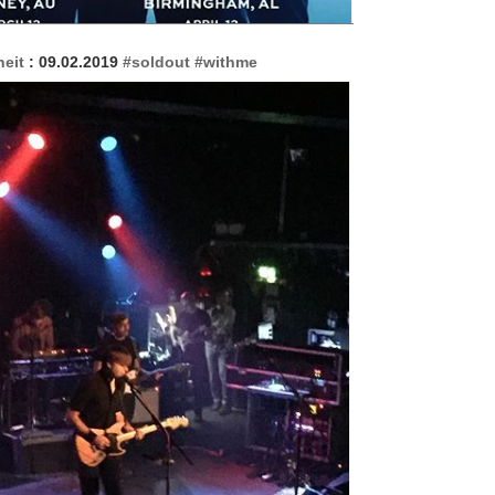
heit
: 09.02.2019
#soldout
#withme