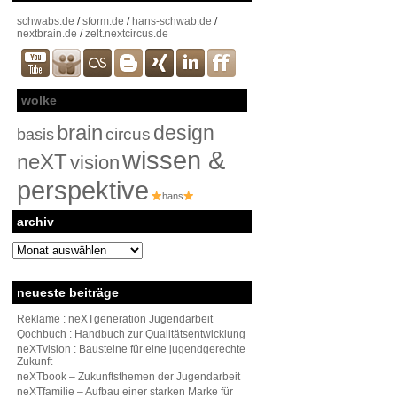
schwabs.de
/
sform.de
/
hans-schwab.de
/
nextbrain.de
/
zelt.nextcircus.de
wolke
brain
design
circus
basis
wissen &
neXT
vision
perspektive
hans
archiv
archiv
neueste beiträge
Reklame : neXTgeneration Jugendarbeit
Qochbuch : Handbuch zur Qualitätsentwicklung
neXTvision : Bausteine für eine jugendgerechte
Zukunft
neXTbook – Zukunftsthemen der Jugendarbeit
neXTfamilie – Aufbau einer starken Marke für