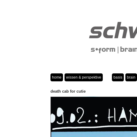
home
wissen & perspektive
basis
brain
death cab for cutie