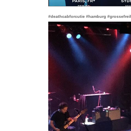
#deathcabforcutie
#hamburg
#grossefrei