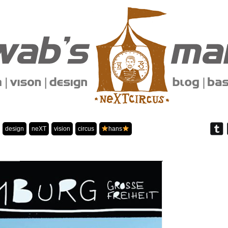
design
neXT
vision
circus
hans