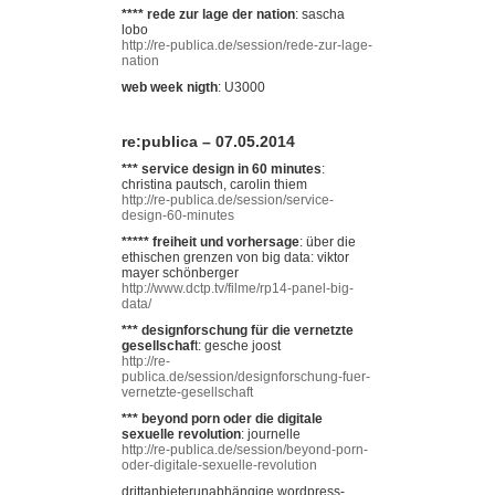
**** rede zur lage der nation
: sascha
lobo
http://re-publica.de/session/rede-zur-lage-
nation
web week nigth
: U3000
re:publica – 07.05.2014
*** service design in 60 minutes
:
christina pautsch, carolin thiem
http://re-publica.de/session/service-
design-60-minutes
***** freiheit und vorhersage
: über die
ethischen grenzen von big data: viktor
mayer schönberger
http://www.dctp.tv/filme/rp14-panel-big-
data/
*** designforschung für die vernetzte
gesellschaf
t: gesche joost
http://re-
publica.de/session/designforschung-fuer-
vernetzte-gesellschaft
*** beyond porn oder die digitale
sexuelle revolution
: journelle
http://re-publica.de/session/beyond-porn-
oder-digitale-sexuelle-revolution
drittanbieterunabhängige wordpress-