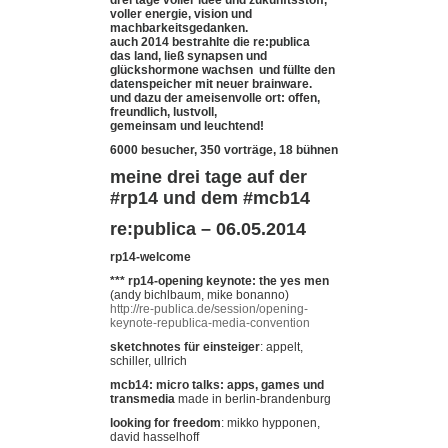
voller energie, vision und
machbarkeitsgedanken.
auch 2014 bestrahlte die re:publica
das land, ließ synapsen und
glückshormone wachsen und füllte den
datenspeicher mit neuer brainware.
und dazu der ameisenvolle ort: offen,
freundlich, lustvoll,
gemeinsam und leuchtend!
6000 besucher, 350 vorträge, 18 bühnen
meine drei tage auf der
#rp14 und dem #mcb14
re:publica – 06.05.2014
rp14-welcome
*** rp14-opening keynote: the yes men
(andy bichlbaum, mike bonanno)
http://re-publica.de/session/opening-
keynote-republica-media-convention
sketchnotes für einsteiger
: appelt,
schiller, ullrich
mcb14: micro talks: apps, games und
transmedia
made in berlin-brandenburg
looking for freedom
: mikko hypponen,
david hasselhoff