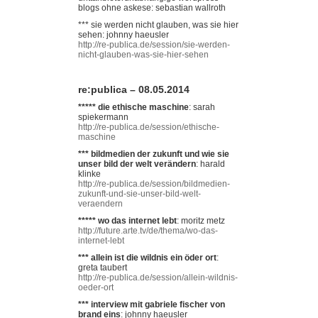
blogs ohne askese: sebastian wallroth
*** sie werden nicht glauben, was sie hier
sehen: johnny haeusler
http://re-publica.de/session/sie-werden-
nicht-glauben-was-sie-hier-sehen
re:publica – 08.05.2014
***** die ethische maschine
: sarah
spiekermann
http://re-publica.de/session/ethische-
maschine
*** bildmedien der zukunft und wie sie
unser bild der welt verändern
: harald
klinke
http://re-publica.de/session/bildmedien-
zukunft-und-sie-unser-bild-welt-
veraendern
***** wo das internet lebt
: moritz metz
http://future.arte.tv/de/thema/wo-das-
internet-lebt
*** allein ist die wildnis ein öder ort
:
greta taubert
http://re-publica.de/session/allein-wildnis-
oeder-ort
*** interview mit gabriele fischer von
brand eins
: johnny haeusler