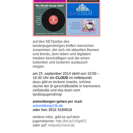
auf den NETpartys des
landesjugendringes treffen menschen
zusammen, die sich mit aktuellen themen
und trends, dem leben und digitalen
medien beschäftigen und die einen
lustvollen und lockeren austausch
mögen.
am 25. september 2014 steht von 10:00 –
16:30 Uhr die
CLOUD
im mittelpunkt.
dazu gibt es leckere snacks, schöne
räume der ljr-geschäftsstelle in hannovers
zeißstraße und das team vom
landesjugendring!
anmeldungen gehen
per mail:
anmeldung@ljr.de
oder fon: 0511 5194510
weitere infos gibt es auf dem
jugendserver:
http://bit.ly/1r0gdPZ
oder auf:
netparty.mixxt.de